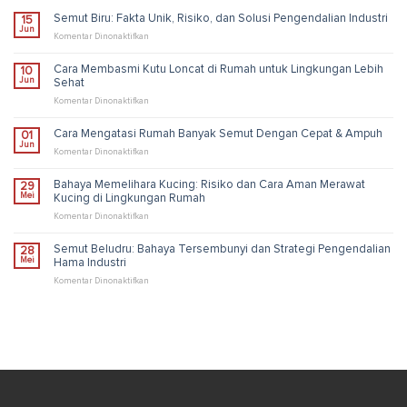
Semut Biru: Fakta Unik, Risiko, dan Solusi Pengendalian Industri
15
Jun
pada
Komentar Dinonaktifkan
Semut
Biru:
Cara Membasmi Kutu Loncat di Rumah untuk Lingkungan Lebih
10
Fakta
Jun
Sehat
Unik,
Risiko,
pada
Komentar Dinonaktifkan
dan
Cara
Solusi
Membasmi
Cara Mengatasi Rumah Banyak Semut Dengan Cepat & Ampuh
01
Pengendalian
Kutu
Jun
Industri
Loncat
pada
Komentar Dinonaktifkan
di
Cara
Rumah
Mengatasi
Bahaya Memelihara Kucing: Risiko dan Cara Aman Merawat
29
untuk
Rumah
Mei
Kucing di Lingkungan Rumah
Lingkungan
Banyak
Lebih
Semut
pada
Komentar Dinonaktifkan
Sehat
Dengan
Bahaya
Cepat
Memelihara
Semut Beludru: Bahaya Tersembunyi dan Strategi Pengendalian
28
&
Kucing:
Mei
Hama Industri
Ampuh
Risiko
dan
pada
Komentar Dinonaktifkan
Cara
Semut
Aman
Beludru:
Merawat
Bahaya
Kucing
Tersembunyi
di
dan
Lingkungan
Strategi
Rumah
Pengendalian
Hama
Industri