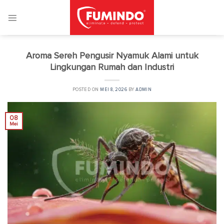
Skip
to
content
Aroma Sereh Pengusir Nyamuk Alami untuk
Lingkungan Rumah dan Industri
POSTED ON
MEI 8, 2026
BY
ADMIN
08
Mei