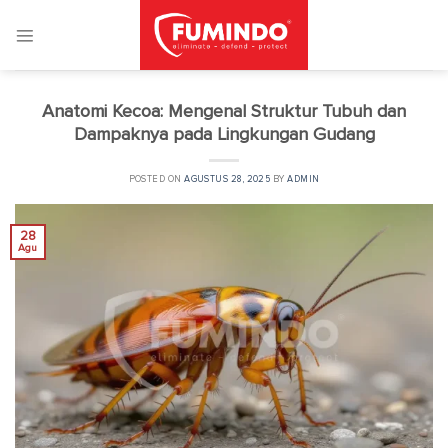
Skip
to
content
Anatomi Kecoa: Mengenal Struktur Tubuh dan
Dampaknya pada Lingkungan Gudang
POSTED ON
AGUSTUS 28, 2025
BY
ADMIN
28
Agu