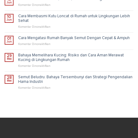
Jun
pada
Komentar Dinonaktifkan
Semut
Biru:
Cara Membasmi Kutu Loncat di Rumah untuk Lingkungan Lebih
10
Fakta
Jun
Sehat
Unik,
Risiko,
pada
Komentar Dinonaktifkan
dan
Cara
Solusi
Membasmi
Cara Mengatasi Rumah Banyak Semut Dengan Cepat & Ampuh
01
Pengendalian
Kutu
Jun
Industri
Loncat
pada
Komentar Dinonaktifkan
di
Cara
Rumah
Mengatasi
Bahaya Memelihara Kucing: Risiko dan Cara Aman Merawat
29
untuk
Rumah
Mei
Kucing di Lingkungan Rumah
Lingkungan
Banyak
Lebih
Semut
pada
Komentar Dinonaktifkan
Sehat
Dengan
Bahaya
Cepat
Memelihara
Semut Beludru: Bahaya Tersembunyi dan Strategi Pengendalian
28
&
Kucing:
Mei
Hama Industri
Ampuh
Risiko
dan
pada
Komentar Dinonaktifkan
Cara
Semut
Aman
Beludru:
Merawat
Bahaya
Kucing
Tersembunyi
di
dan
Lingkungan
Strategi
Rumah
Pengendalian
Hama
Industri