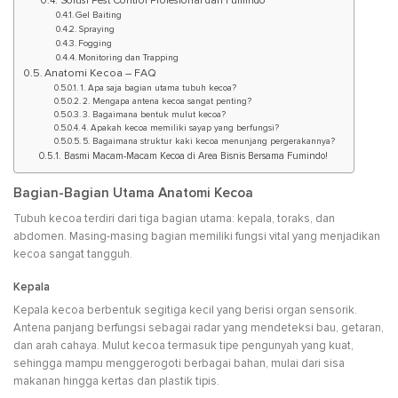
Solusi Pest Control Profesional dari Fumindo
Gel Baiting
Spraying
Fogging
Monitoring dan Trapping
Anatomi Kecoa – FAQ
1. Apa saja bagian utama tubuh kecoa?
2. Mengapa antena kecoa sangat penting?
3. Bagaimana bentuk mulut kecoa?
4. Apakah kecoa memiliki sayap yang berfungsi?
5. Bagaimana struktur kaki kecoa menunjang pergerakannya?
Basmi Macam-Macam Kecoa di Area Bisnis Bersama Fumindo!
Bagian-Bagian Utama Anatomi Kecoa
Tubuh kecoa terdiri dari tiga bagian utama: kepala, toraks, dan
abdomen. Masing-masing bagian memiliki fungsi vital yang menjadikan
kecoa sangat tangguh.
Kepala
Kepala kecoa berbentuk segitiga kecil yang berisi organ sensorik.
Antena panjang berfungsi sebagai radar yang mendeteksi bau, getaran,
dan arah cahaya. Mulut kecoa termasuk tipe pengunyah yang kuat,
sehingga mampu menggerogoti berbagai bahan, mulai dari sisa
makanan hingga kertas dan plastik tipis.