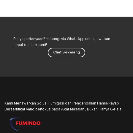
Bahaya
Kucing
Tersembunyi
di
dan
Lingkungan
Strategi
Rumah
Pengendalian
Hama
Industri
Punya pertanyaan? Hubungi via WhatsApp untuk jawaban
cepat dari tim kami!
Chat Sekarang
Kami Menawarkan Solusi Fumigasi dan Pengendalian Hama/Rayap
Bersertifikat yang berfokus pada Akar Masalah , Bukan Hanya Gejala.