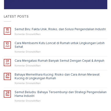
LATEST POSTS
Semut Biru: Fakta Unik, Risiko, dan Solusi Pengendalian Industri
15
Jun
pada
Komentar Dinonaktifkan
Semut
Biru:
Cara Membasmi Kutu Loncat di Rumah untuk Lingkungan Lebih
10
Fakta
Jun
Sehat
Unik,
Risiko,
pada
Komentar Dinonaktifkan
dan
Cara
Solusi
Membasmi
Cara Mengatasi Rumah Banyak Semut Dengan Cepat & Ampuh
01
Pengendalian
Kutu
Jun
Industri
Loncat
pada
Komentar Dinonaktifkan
di
Cara
Rumah
Mengatasi
Bahaya Memelihara Kucing: Risiko dan Cara Aman Merawat
29
untuk
Rumah
Mei
Kucing di Lingkungan Rumah
Lingkungan
Banyak
Lebih
Semut
pada
Komentar Dinonaktifkan
Sehat
Dengan
Bahaya
Cepat
Memelihara
Semut Beludru: Bahaya Tersembunyi dan Strategi Pengendalian
28
&
Kucing:
Mei
Hama Industri
Ampuh
Risiko
dan
pada
Komentar Dinonaktifkan
Cara
Semut
Aman
Beludru:
Merawat